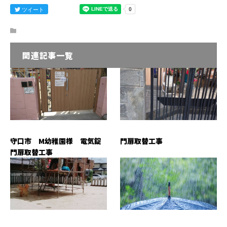
ツイート
関連記事一覧
守口市 M幼稚園様 電気錠
門扉取替工事
門扉取替工事